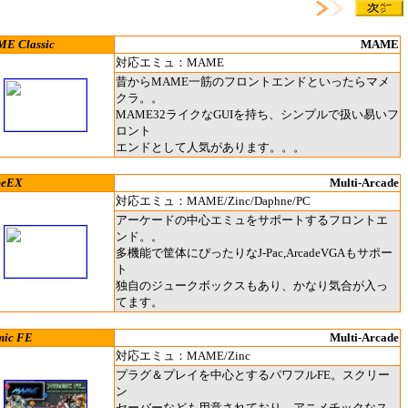
E Classic
MAME
対応エミュ：MAME
昔からMAME一筋のフロントエンドといったらマメ
クラ。。
MAME32ライクなGUIを持ち、シンプルで扱い易いフ
ロント
エンドとして人気があります。。。
eEX
Multi-Arcade
対応エミュ：MAME/Zinc/Daphne/PC
アーケードの中心エミュをサポートするフロントエ
ンド。。
多機能で筐体にぴったりなJ-Pac,ArcadeVGAもサポー
ト
独自のジュークボックスもあり、かなり気合が入っ
てます。
mic FE
Multi-Arcade
対応エミュ：MAME/Zinc
プラグ＆プレイを中心とするパワフルFE。スクリー
ン
セーバーなども用意されており、アニメチックなス