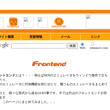
サイト概要
更新情報
メール
リンク
Web
emunavi.com
ントエンド
とは？・・・例えばDOSのエミュレータをウィンドウ操作で立ち
たり、
のエミュレータに付加機能を持たせたり、幾つものエミュレータをまとめて
りと、様々な形式から成るGUIの事です。今では沢山のフロントエンドが存
ます
、このページにまとめてみました。。。