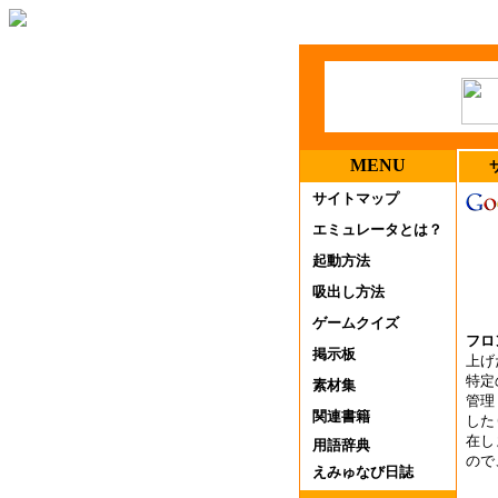
MENU
サイトマップ
エミュレータとは？
起動方法
吸出し方法
ゲームクイズ
フロ
掲示板
上げ
特定
素材集
管理
関連書籍
した
在し
用語辞典
ので
えみゅなび日誌