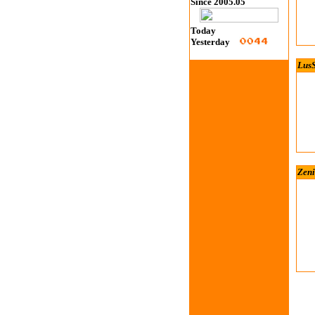
Since 2005.05
Today
Yesterday
Lus
Zeni