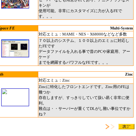
キンが
使用可能。非常にカスタマイズに力が入るFEで
す。。。
Space FE
Multi-System
対応エミュ：MAME・NES・X68000などなど多数
７０以上のシステム、１００以上のエミュに対応し
たFEです
データファイルを入れる事で昔のPCや家庭用、アー
ケード
までを網羅するパワフルなFEです。。。
th
Zinc
対応エミュ：Zinc
Zincに特化したフロントエンドです。Zinc用のFEは
幾つか
存在しますが、すっきりしていて扱い易く非常に便
利。
難点は・・サーバーが重くてDLがし難い事位ですか
ね？