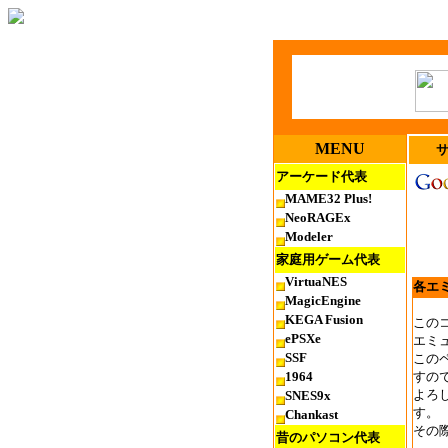
MENU
アーケード代表
MAME32 Plus!
NeoRAGEx
Modeler
家庭用ゲーム代表
VirtuaNES
各エ
MagicEngine
KEGA Fusion
この
ePSXe
エミ
SSF
この
1964
すの
よろ
SNES9x
す。
Chankast
その
昔のパソコン代表