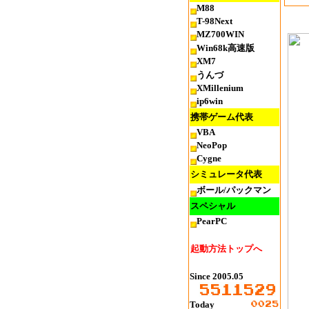
M88
T-98Next
MZ700WIN
Win68k高速版
XM7
うんづ
XMillenium
ip6win
携帯ゲーム代表
VBA
NeoPop
Cygne
シミュレータ代表
ボール/パックマン
スペシャル
PearPC
起動方法トップへ
Since 2005.05
Today